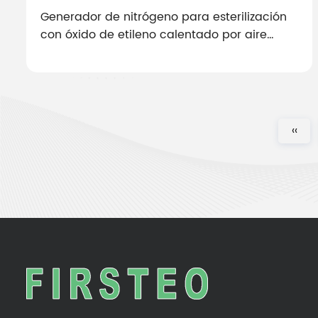
Generador de nitrógeno para esterilización
con óxido de etileno calentado por aire
caliente: secador: el guardián de la pureza
del nitrógeno
‹‹