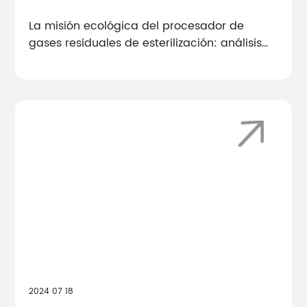
La misión ecológica del procesador de
gases residuales de esterilización: análisis
en profundidad de la tecnología de
adsorción de carbón activado
2024 07 18