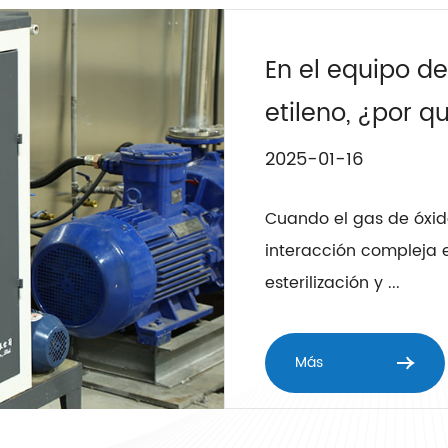
En el equipo de
etileno, ¿por q
se convierte en
2025-01-16
proceso de este
Cuando el gas de óxido
interacción compleja e
esterilización y ...
Más