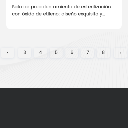
Sala de precalentamiento de esterilización
con óxido de etileno: diseño exquisito y
control inteligente del sistema de ventilación
eficiente
‹
3
4
5
6
7
8
›