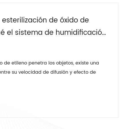
 esterilización de óxido de
ué el sistema de humidificación
 la clave para optimizar el
rilización?
 de etileno penetra los objetos, existe una
ntre su velocidad de difusión y efecto de