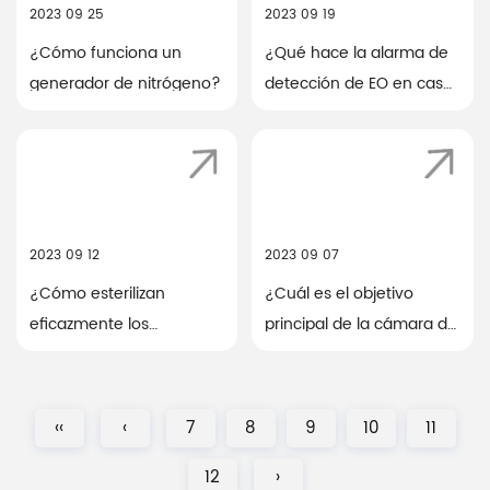
2023 09 25
2023 09 19
¿Cómo funciona un
¿Qué hace la alarma de
generador de nitrógeno?
detección de EO en caso
de falla del equipo?
2023 09 12
2023 09 07
¿Cómo esterilizan
¿Cuál es el objetivo
eficazmente los
principal de la cámara de
esterilizadores de óxido
precalentamiento?
de etileno (EO)?
‹‹
‹
7
8
9
10
11
12
›