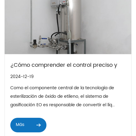
¿Cómo comprender el control preciso y
las ventajas múltiples del sistema de
2024-12-19
gasificación EO en la esterilización de
Como el componente central de la tecnología de
óxido de etileno?
esterilización de óxido de etileno, el sistema de
gasificación EO es responsable de convertir el líq...
Más